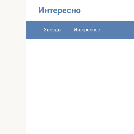
Перейти
Интересно
к
контенту
Звезды
Интересное