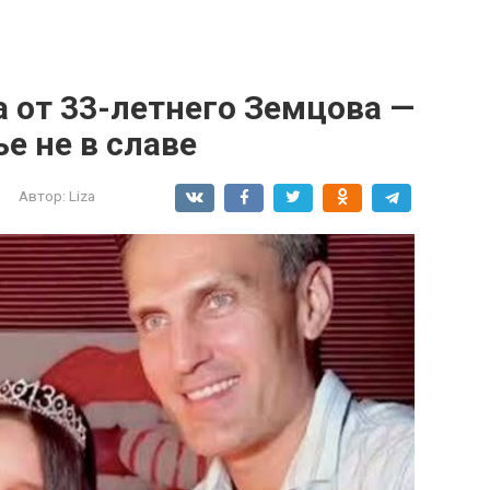
а от 33-летнего Земцова —
ье не в славе
Автор:
Liza