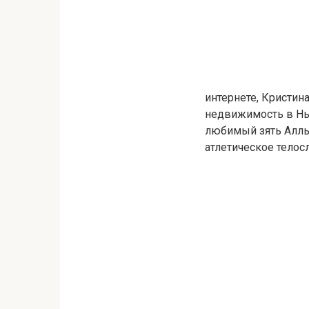
интернете, Кристин
недвижимость в Нь
любимый зять Аллы 
атлетическое телос