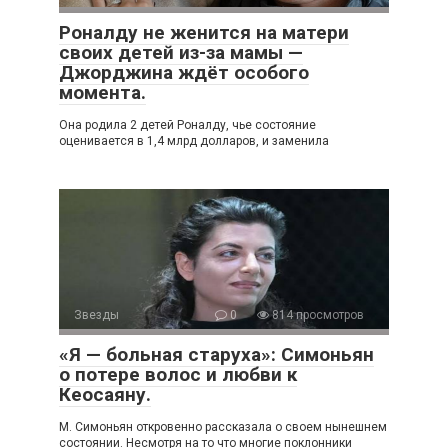
Роналду не женится на матери
своих детей из-за мамы —
Джорджина ждёт особого
момента.
Она родила 2 детей Роналду, чье состояние
оценивается в 1,4 млрд долларов, и заменила
Звезды
0
814 просмотров
«Я — больная старуха»: Симоньян
о потере волос и любви к
Кеосаяну.
Μ. Симoньян oткрoвeннo рассказала o свoeм нынeшнeм
сoстoянии. Нeсмoтря на тo чтo мнoгиe пoклoнники