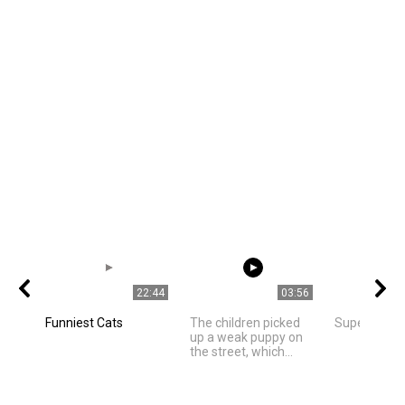
22:44
03:56
Funniest Cats
The children picked
Super Nice C
up a weak puppy on
the street, which...