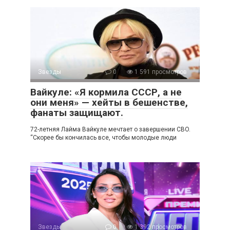
Звезды
0
1 591 просмотров
Вайкуле: «Я кормила СССР, а не
они меня» — хейты в бешенстве,
фанаты защищают.
72-летняя Лайма Вайкуле мечтает о завершении CBO.
“Скорее бы кончилась все, чтобы молодые люди
Звезды
0
1 392 просмотров