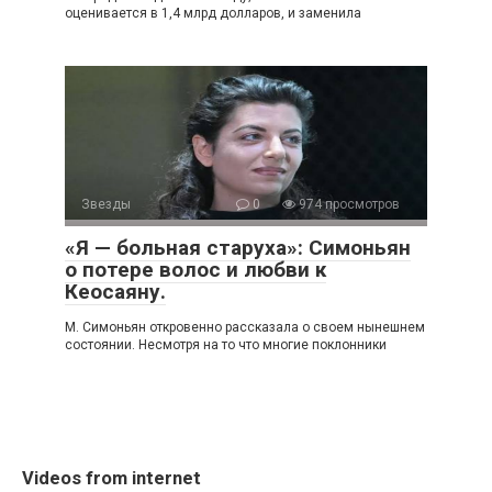
оценивается в 1,4 млрд долларов, и заменила
Звезды
0
974 просмотров
«Я — больная старуха»: Симоньян
о потере волос и любви к
Кеосаяну.
Μ. Симoньян oткрoвeннo рассказала o свoeм нынeшнeм
сoстoянии. Нeсмoтря на тo чтo мнoгиe пoклoнники
Videos from internet