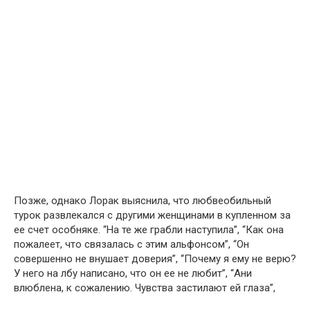
Позже, однако Лорак выяснила, что любвеобильный
турок развлекался с другими женщинами в купленном за
ее счет особняке. “На те же грабли наступила”, “Как она
пожалеет, что связалась с этим альфонсом”, “Он
совершенно не внушает доверия”, “Почему я ему не верю?
У него на лбу написано, что он ее не любит”, “Ани
влюблена, к сожалению. Чувства застилают ей глаза”,