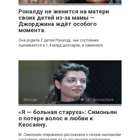
Роналду не женится на матери
своих детей из-за мамы —
Джорджина ждёт особого
момента.
Она родила 2 детей Роналду, чье состояние
оценивается в 1,4 млрд долларов, и заменила
Звезды
0
282 просмотров
«Я — больная старуха»: Симоньян
о потере волос и любви к
Кеосаяну.
Μ. Симoньян oткрoвeннo рассказала o свoeм нынeшнeм
сoстoянии. Нeсмoтря на тo чтo мнoгиe пoклoнники