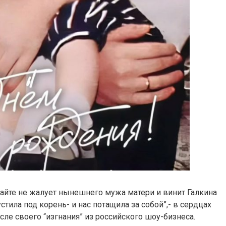
акайте не жалует нынешнего мужа матери и винит Галкина
устила под корень- и нас потащила за собой”,- в сердцах
сле своего “изгнания” из российского шоу-бизнеса.