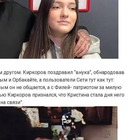
м другом. Киркоров поздравил “внука”, обнародовав
 и Орбакайте, а пользователи Сети тут как тут:
ным он не общается, а с Филей- патриотом за милую
ью Киркоров признался, что Кристина стала дня него
на связи”.