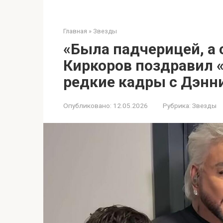
Главная
»
Звезды
«Была падчерицей, а 
Киркоров поздравил «
редкие кадры с Дэнн
Опубликовано:
12.05.2026
Рубрика:
Звезды