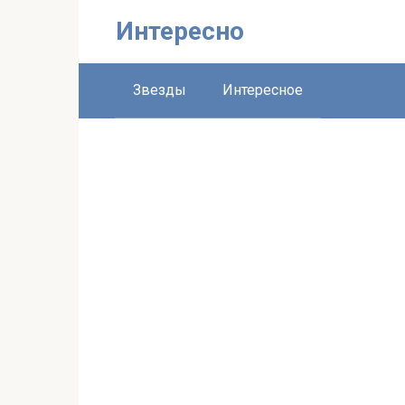
Перейти
Интересно
к
контенту
Звезды
Интересное