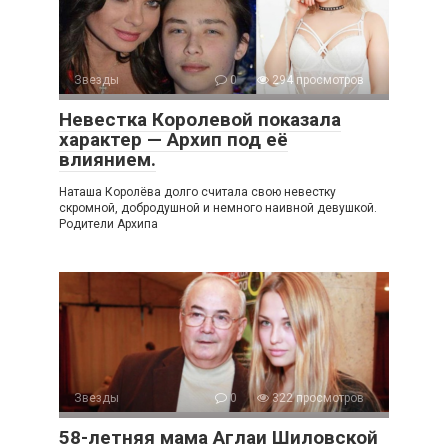
Звезды
0
294 просмотров
Невестка Королевой показала
характер — Архип под её
влиянием.
Наташа Королёва долго считала свою невестку
скромной, добродушной и немного наивной девушкой.
Родители Архипа
Звезды
0
322 просмотров
58-летняя мама Аглаи Шиловской