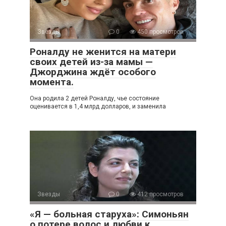
Звезды
0
450 просмотров
Роналду не женится на матери
своих детей из-за мамы —
Джорджина ждёт особого
момента.
Она родила 2 детей Роналду, чье состояние
оценивается в 1,4 млрд долларов, и заменила
Звезды
0
412 просмотров
«Я — больная старуха»: Симоньян
о потере волос и любви к