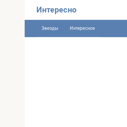
Перейти
Интересно
к
контенту
Звезды
Интересное