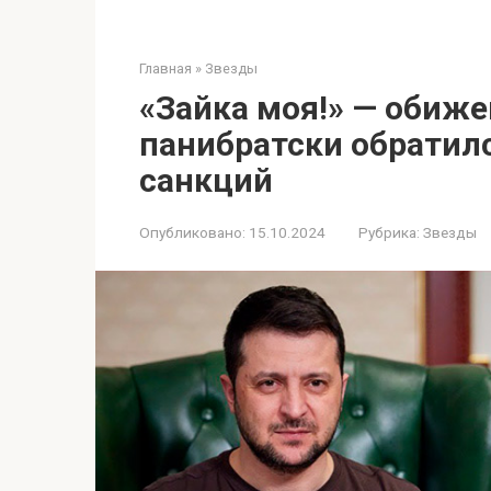
Главная
»
Звезды
«Зайка моя!» — обиж
панибратски обратилс
санкций
Опубликовано:
15.10.2024
Рубрика:
Звезды