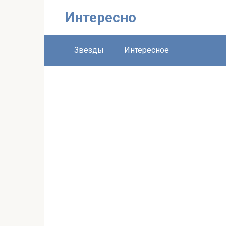
Перейти
Интересно
к
контенту
Звезды
Интересное