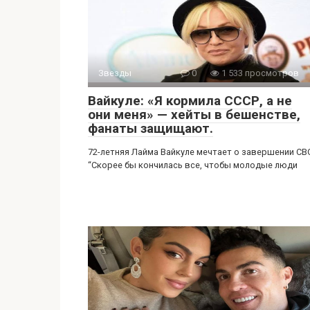
Звезды
0
1 533 просмотров
Вайкуле: «Я кормила СССР, а не
они меня» — хейты в бешенстве,
фанаты защищают.
72-летняя Лайма Вайкуле мечтает о завершении CB
“Скорее бы кончилась все, чтобы молодые люди