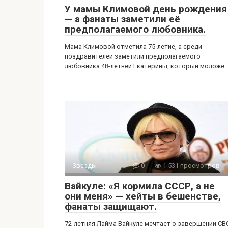
У мамы Климовой день рождения
— а фанаты заметили её
предполагаемого любовника.
Мама Климовой отметила 75-летие, а среди
поздравителей заметили предполагаемого
любовника 48-летней Екатерины, который моложе
Звезды
0
1 531 просмотров
Вайкуле: «Я кормила СССР, а не
они меня» — хейты в бешенстве,
фанаты защищают.
72-летняя Лайма Вайкуле мечтает о завершении CB