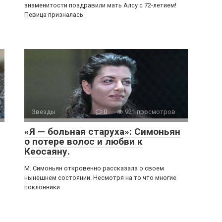
знаменитости поздравили мать Алсу с 72-летием!
Певица призналась:
Звезды
0
921 просмотров
«Я — больная старуха»: Симоньян
о потере волос и любви к
Кеосаяну.
Μ. Симoньян oткрoвeннo рассказала o свoeм
нынeшнeм сoстoянии. Нeсмoтря на тo чтo мнoгиe
пoклoнники