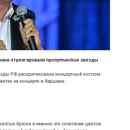
кина отреагировали пропуmuнсkuе звезды
езды РФ раскритиковали концертный костюм
ветах на концерте в Варшаве.
желтые брюки и именно это сочетание цветов