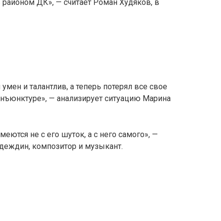
 районом ДК», — считает Роман Худяков, в
умен и талантлив, а теперь потерял все свое
онъюнктуре», — анализирует ситуацию Марина
еются не с его шуток, а с него самого», —
деждин, композитор и музыкант.