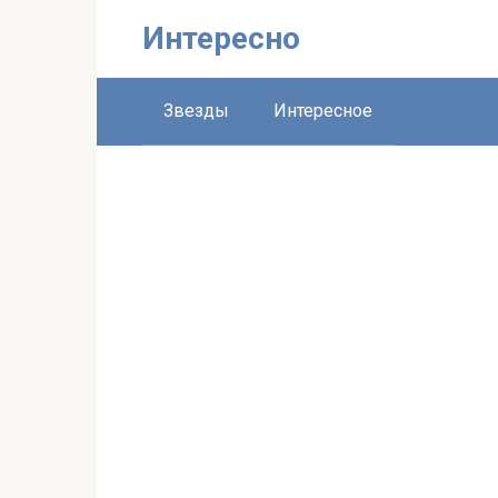
Перейти
Интересно
к
контенту
Звезды
Интересное