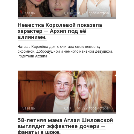
Звезды
0
295 просмотров
Невестка Королевой показала
характер — Архип под её
влиянием.
Наташа Королёва долго считала свою невестку
скромной, добродушной и немного наивной девушкой.
Родители Архипа
Звезды
0
322 просмотров
58-летняя мама Аглаи Шиловской
выглядит эффектнее дочери —
фанаты в шоке.