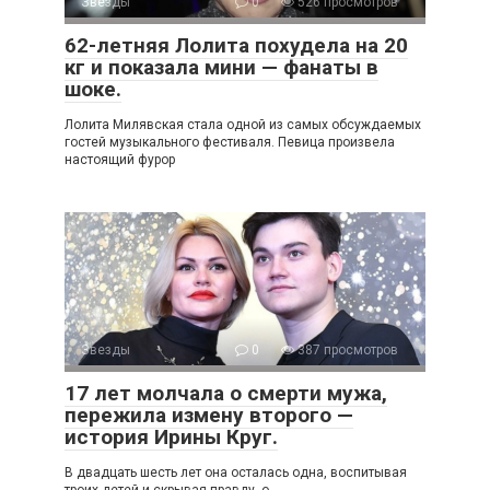
Звезды
0
526 просмотров
62-летняя Лолита похудела на 20
кг и показала мини — фанаты в
шоке.
Лолита Милявская стала одной из самых обсуждаемых
гостей музыкального фестиваля. Певица произвела
настоящий фурор
Звезды
0
387 просмотров
17 лет молчала о смерти мужа,
пережила измену второго —
история Ирины Круг.
В двадцать шесть лет она осталась одна, воспитывая