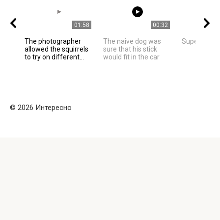
01:58
00:32
The photographer
The naive dog was
Super Nice C
allowed the squirrels
sure that his stick
to try on different...
would fit in the car
© 2026 Интересно