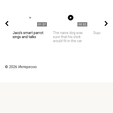
01:37
00:32
Jaco’s smart parrot
The naive dog was
Super Nice C
sings and talks
sure that his stick
would fit in the car
© 2026 Интересно