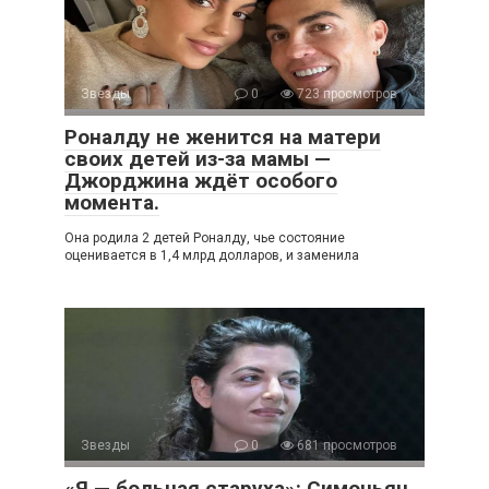
Звезды
0
723 просмотров
Роналду не женится на матери
своих детей из-за мамы —
Джорджина ждёт особого
момента.
Она родила 2 детей Роналду, чье состояние
оценивается в 1,4 млрд долларов, и заменила
Звезды
0
681 просмотров
«Я — больная старуха»: Симоньян